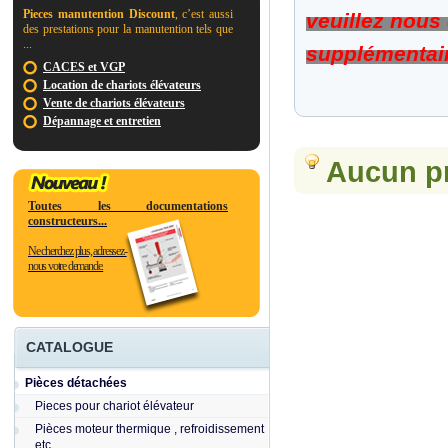
Pieces manutention Discount
, c’est aussi
veuillez nous
des prestations pour la manutention tels que
...
supplémentaire
CACES et VGP
Location de chariots élévateurs
Vente de chariots élévateurs
Dépannage et entretien
Aucun pr
Toutes les documentations
constructeurs...
Ne cherchez plus, adressez-
nous votre demande.
CATALOGUE
Pièces détachées
Pieces pour chariot élévateur
Pièces moteur thermique , refroidissement
etc