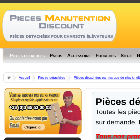
Memory usage: rea
Code Profiler
Time
Cnt
Emalloc
RealMem
Pièces détachées
Pneus
Accessoire
Fourches
Siège
B
Accueil
Pièces détachées
Pièces détachées par marque de chariot él
Pièces dé
Toutes les piè
sur demande, l
Tous nos produ