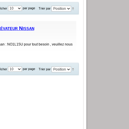
par page
Trier par
ficher
lévateur Nissan
ssan : NO1L15U pour tout besoin , veuillez nous
par page
Trier par
ficher