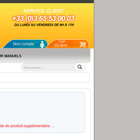
Cart
Mon compte
(0) item
ur manuels
de de produit supplémentaire ....