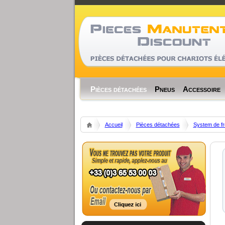
Code Profiler
Time
Cnt
Emalloc
RealMem
Pièces détachées
Pneus
Accessoire
Accueil
Pièces détachées
System de fr