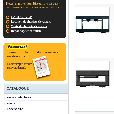
Pieces manutention Discount
, c’est aussi
des prestations pour la manutention tels que
...
CACES et VGP
Location de chariots élévateurs
Vente de chariots élévateurs
Dépannage et entretien
Toutes les documentations
constructeurs...
Ne cherchez plus, adressez-
nous votre demande.
CATALOGUE
Pièces détachées
Pneus
Accessoire