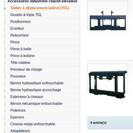
Accessoires industriels chariot elevateur
Tablier à déplacement latéral (TDL)
Double & triple TDL
Positionneur
Ecarteur
Retourneur
Pince
Pince à balle
Pince à bobine
Tête rotative
Presseur de charge
Pousseur
Benne hydraulique enfourchable
Benne hydraulique accrochage
Extenseur à ciseaux
Benne mécanique enfourchable
Potences
Eperons
4 article(s)
Chasse neige enfourchable
Adaptateurs