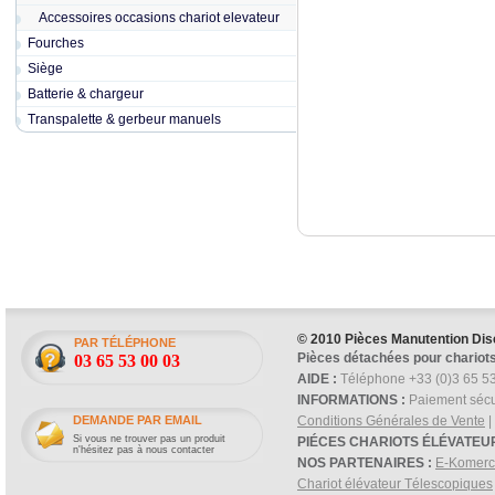
Accessoires occasions chariot elevateur
Fourches
Siège
Batterie & chargeur
Transpalette & gerbeur manuels
© 2010 Pièces Manutention Dis
PAR TÉLÉPHONE
Pièces détachées pour chariots
03 65 53 00 03
AIDE :
Téléphone +33 (0)3 65 53
INFORMATIONS :
Paiement sécu
DEMANDE PAR EMAIL
Conditions Générales de Vente
|
Si vous ne trouver pas un produit
PIÉCES CHARIOTS ÉLÉVATEU
n'hésitez pas à nous contacter
NOS PARTENAIRES :
E-Komer
Chariot élévateur Télescopiques