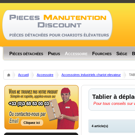
Memory usage: rea
Code Profiler
Time
Cnt
Emalloc
RealMem
Pièces détachées
Pneus
Accessoire
Fourches
Siège
B
Accueil
Accessoire
Accessoires industriels chariot elevateur
TAB
Tablier à dépl
Pour tous conseils sur 
4 article(s)