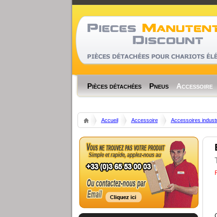
Code Profiler
Time
Cnt
Emalloc
RealMem
Pièces détachées
Pneus
Accessoire
Accueil
Accessoire
Accessoires industr