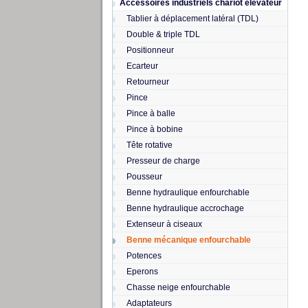
Accessoires industriels chariot elevateur
Tablier à déplacement latéral (TDL)
Double & triple TDL
Positionneur
Ecarteur
Retourneur
Pince
Pince à balle
Pince à bobine
Tête rotative
Presseur de charge
Pousseur
Benne hydraulique enfourchable
Benne hydraulique accrochage
Extenseur à ciseaux
Benne mécanique enfourchable
Potences
Eperons
Chasse neige enfourchable
Adaptateurs