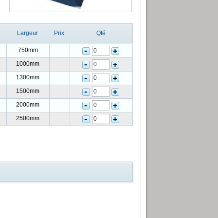
Largeur
Prix
Qté
750mm
1000mm
1300mm
1500mm
2000mm
2500mm