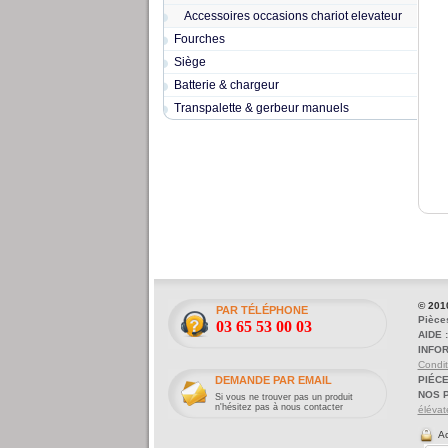
Accessoires occasions chariot elevateur
Fourches
Siège
Batterie & chargeur
Transpalette & gerbeur manuels
© 201
PAR TÉLÉPHONE
Pièce
03 65 53 00 03
AIDE :
INFOR
Condit
DEMANDE PAR EMAIL
PIÉC
NOS 
Si vous ne trouver pas un produit
n'hésitez pas à nous contacter
élévat
Ac