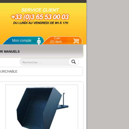
Cart
Mon compte
(0) item
ur manuels
OURCHABLE