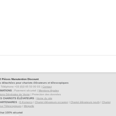
0 Pièces Manutention Discount
s détachées pour chariots élévateurs et télescopiques
Téléphone +33 (0)3 65 53 00 03 |
Contact
MATIONS :
Paiement sécurisé |
Mentions légales
ions Générales de Vente
| Protection des données
ES CHARIOTS ÉLÉVATEURS :
Home du site
PARTENAIRES :
E-Komerco
|
Chariot élévateurs occasion
|
Chariot élévateurs neufs
|
Chariot
eur Télescopiques
|
Minipelle
hat 100% sécurisé