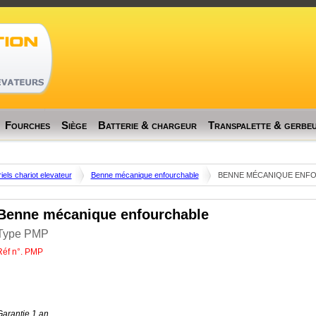
[profiler]
Memory usage: real: 20709376, emalloc: 20211624
Fourches
Siège
Batterie & chargeur
Transpalette & gerbe
iels chariot elevateur
Benne mécanique enfourchable
BENNE MÉCANIQUE ENF
Benne mécanique enfourchable
Type PMP
Réf n°. PMP
Garantie 1 an