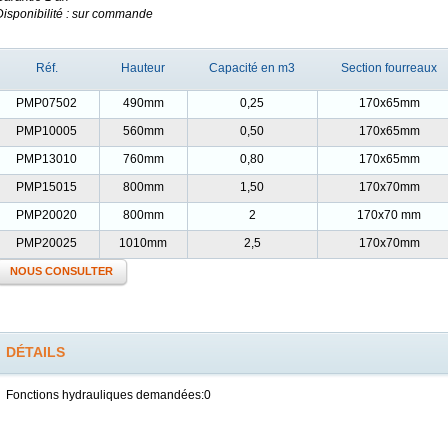
Disponibilité : sur commande
Réf.
Hauteur
Capacité en m3
Section fourreaux
PMP07502
490mm
0,25
170x65mm
PMP10005
560mm
0,50
170x65mm
PMP13010
760mm
0,80
170x65mm
PMP15015
800mm
1,50
170x70mm
PMP20020
800mm
2
170x70 mm
PMP20025
1010mm
2,5
170x70mm
NOUS CONSULTER
DÉTAILS
Fonctions hydrauliques demandées:0